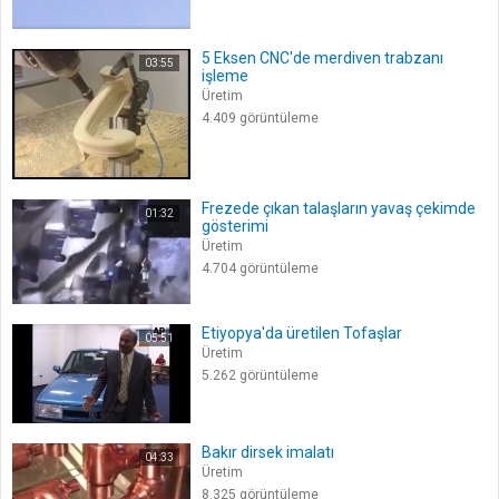
5 Eksen CNC'de merdiven trabzanı
03:55
işleme
Üretim
4.409 görüntüleme
Frezede çıkan talaşların yavaş çekimde
01:32
gösterimi
Üretim
4.704 görüntüleme
Etiyopya'da üretilen Tofaşlar
05:51
Üretim
5.262 görüntüleme
Bakır dirsek imalatı
04:33
Üretim
8.325 görüntüleme