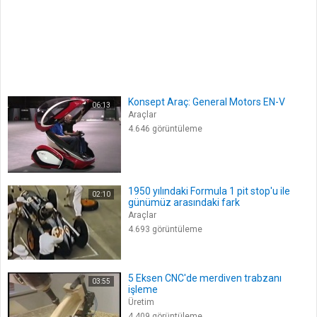
Konsept Araç: General Motors EN-V
06:13
Araçlar
4.646 görüntüleme
1950 yılındaki Formula 1 pit stop'u ile
02:10
günümüz arasındaki fark
Araçlar
4.693 görüntüleme
5 Eksen CNC'de merdiven trabzanı
03:55
işleme
Üretim
4.409 görüntüleme