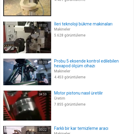
İleri teknoloji bükme makinaları
03:02
Makineler
5.628 görüntüleme
Probu 5 eksende kontrol edilebilen
03:20
hexapod ölçüm cihazı
Makineler
4.453 görüntüleme
Motor pistonu nasıl üretilir
04:59
Üretim
7.855 görüntüleme
Farklı bir kar temizleme aracı
00:22
Makineler