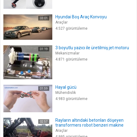
Hyundai Boş Araç Konvoyu
03:01
Araçlar
4.527 görüntüleme
3 boyutlu yazıcı ile üretilmiş jet motoru
01:19
Mekanizmalar
4.871 görüntüleme
Hayal gücü
01:59
Mühendislik
4.983 görüntüleme
Rayların altındaki betonları döşeyen
02:57
transformers robot benzeri makine
Araçlar
4.995 görüntüleme