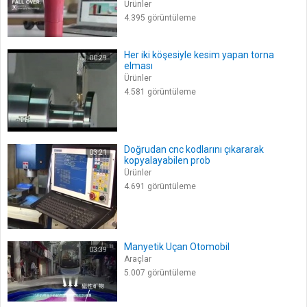
Ürünler
4.395 görüntüleme
Her iki köşesiyle kesim yapan torna
00:29
elması
Ürünler
4.581 görüntüleme
Doğrudan cnc kodlarını çıkararak
03:21
kopyalayabilen prob
Ürünler
4.691 görüntüleme
Manyetik Uçan Otomobil
03:39
Araçlar
5.007 görüntüleme