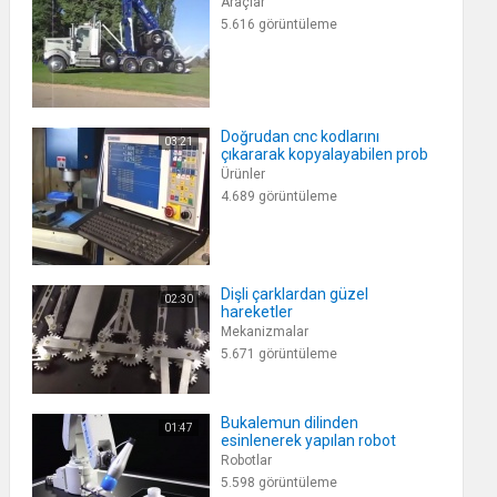
Araçlar
5.616 görüntüleme
Doğrudan cnc kodlarını
03:21
çıkararak kopyalayabilen prob
Ürünler
4.689 görüntüleme
Dişli çarklardan güzel
02:30
hareketler
Mekanizmalar
5.671 görüntüleme
Bukalemun dilinden
01:47
esinlenerek yapılan robot
Robotlar
5.598 görüntüleme