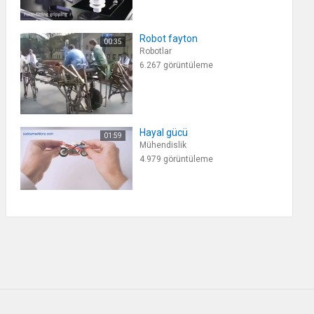
Robot fayton
00:35
Robotlar
6.267 görüntüleme
Hayal gücü
01:59
Mühendislik
4.979 görüntüleme