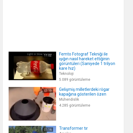
Femto Fotograf Tekniği ile
11:02
ışığın nasıl hareket ettiğinin
görüntüleri (Saniyede 1 trilyon
kare hız)
Teknoloji
5.089 görüntüleme
Gelişmiş milletlerdeki rögar
03:19
kapağına gösterilen özen
Mühendislik
4.285 görüntüleme
Transformer tır
01:16