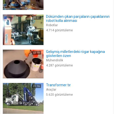
Dökümden çıkan parçaların çapaklarının
02:27
robot kolla alınması
Robotlar
4.714 görüntüleme
Gelişmiş milletlerdeki rögar kapağına
03:19
gösterilen özen
Mühendislik
4.287 görüntüleme
Transformer tır
01:16
Araçlar
5.620 görüntüleme