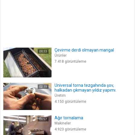
Çevirme derdi olmayan mangal
00:33
Ürünler
7.418 görüntüleme
Universal torna tezgahında şov,
02:19
halkadan çıkmayan yıldız yapımı.
Üretim
4.150 görüntüleme
Ağır tornalama
00:57
Makineler
4.923 görüntüleme