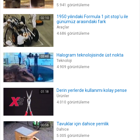
5.941 görüntüleme
1950 yılındaki Formula 1 pit stop'u ile
02:10
günümüz arasındaki fark
Araçlar
4.686 görüntüleme
Halogram teknolojisinde üst nokta
03:48
Teknoloji
4.909 görüntüleme
Derin yerlerde kullanımı kolay pense
01:18
Ürünler
4.010 görüntüleme
Tavuklar için dahice yemlik
00:58
Dahice
5.005 görüntüleme