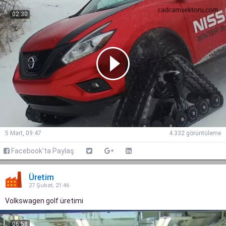
02:30
5 Mart, 09:47
4.332 görüntüleme
Facebook'ta Paylaş
Üretim
27 Şubat, 21:46
Volkswagen golf üretimi
06:58