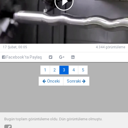
17 Şubat, 00:05
4.344 görüntüleme
Facebook'ta Paylaş
1
2
3
4
5
Önceki
Sonraki
Bugün toplam
görüntüleme oldu. Dün görüntüleme olmuştu.