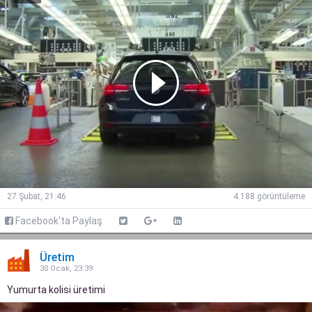
27 Şubat, 21:46
4.188 görüntüleme
Facebook'ta Paylaş
Üretim
30 Ocak, 23:39
Yumurta kolisi üretimi