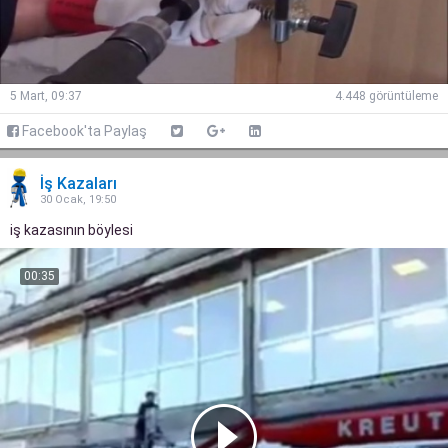
5 Mart, 09:37
4.448 görüntüleme
Facebook'ta Paylaş
İş Kazaları
30 Ocak, 19:50
iş kazasının böylesi
00:35