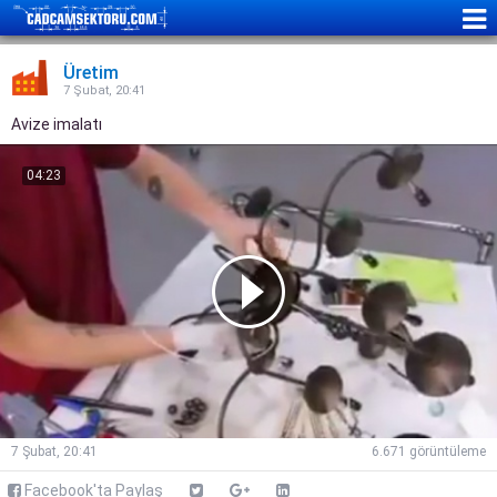
Üretim
7 Şubat, 20:41
Avize imalatı
04:23
7 Şubat, 20:41
6.671 görüntüleme
Facebook'ta Paylaş