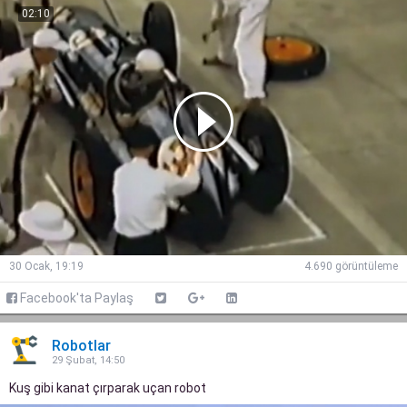
02:10
30 Ocak, 19:19
4.690 görüntüleme
Facebook'ta Paylaş
Robotlar
29 Şubat, 14:50
Kuş gibi kanat çırparak uçan robot