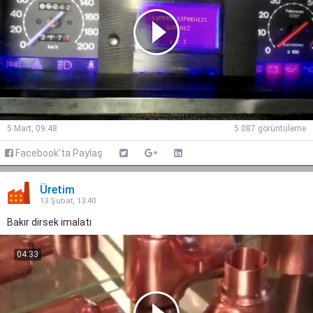
5 Mart, 09:48
5.087 görüntüleme
Facebook'ta Paylaş
Üretim
13 Şubat, 13:40
Bakır dirsek imalatı
04:33