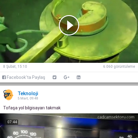
8 Şubat, 15:10
6.060 görüntüleme
Facebook'ta Paylaş
Teknoloji
5 Mart, 09:48
Tofaşa yol bilgisayarı takmak
07:44