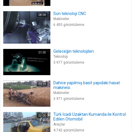
Son teknoloji CNC
08:58
Makineler
6.455 görüntüleme
Geleceğin teknolojileri
01:09
Teknoloji
3.977 görüntüleme
Dahice yapılmış basit yapıdaki hasat
00:19
makinesi
Makineler
3.971 görüntüleme
Türk İcadı Uzaktan Kumanda ile Kontrol
02:05
Edilen Otomobil
Araçlar
4.742 görüntüleme